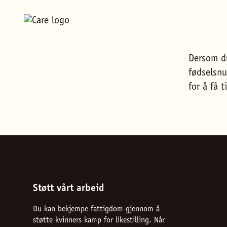
Dersom du
fødselsnu
for å få 
Støtt vårt arbeid
Du kan bekjempe fattigdom gjennom å
støtte kvinners kamp for likestilling. Når